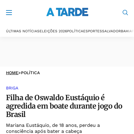
ÚLTIMAS NOTÍCIAS
ELEIÇÕES 2026
POLÍTICA
ESPORTES
SALVADOR
BAHIA
P
HOME
>
POLÍTICA
BRIGA
Filha de Oswaldo Eustáquio é
agredida em boate durante jogo do
Brasil
Mariana Eustáquio, de 18 anos, perdeu a
consciência após bater a cabeça