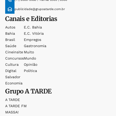
publicidade@grupoatarde.com.br
Canais e Editorias
Autos
E.c. Bahia
Bahia
E.c. Vitória
Brasil
Empregos
Saúde
Gastronomia
Cineinsite
Muito
Concursos
Mundo
Cultura
Opinião
Digital
Política
Salvador
Economia
Grupo
A TARDE
A TARDE
A TARDE FM
MASSA!