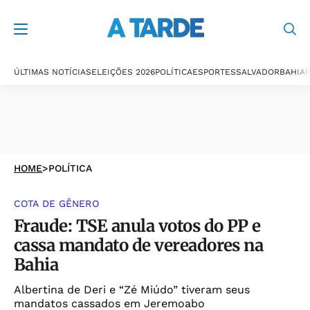
ÚLTIMAS NOTÍCIAS
ELEIÇÕES 2026
POLÍTICA
ESPORTES
SALVADOR
BAHIA
P
HOME
>
POLÍTICA
COTA DE GÊNERO
Fraude: TSE anula votos do PP e
cassa mandato de vereadores na
Bahia
Albertina de Deri e “Zé Miúdo” tiveram seus
mandatos cassados em Jeremoabo