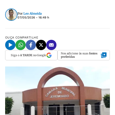
Por
Leo Almeida
07/05/2026 - 16:49 h
OUÇA
COMPARTILHE
Nos adicione às suas
fontes
Siga o
A TARDE
no Google
preferidas