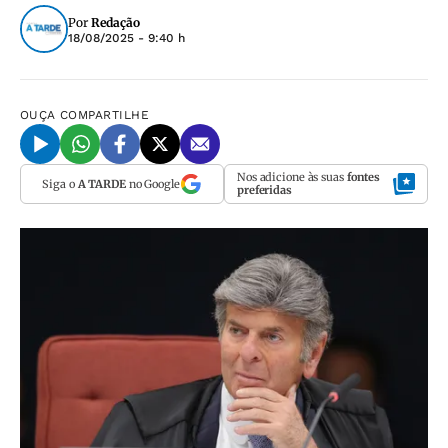
Por
Redação
18/08/2025 - 9:40 h
OUÇA
COMPARTILHE
Nos adicione às suas
fontes
Siga o
A TARDE
no Google
preferidas