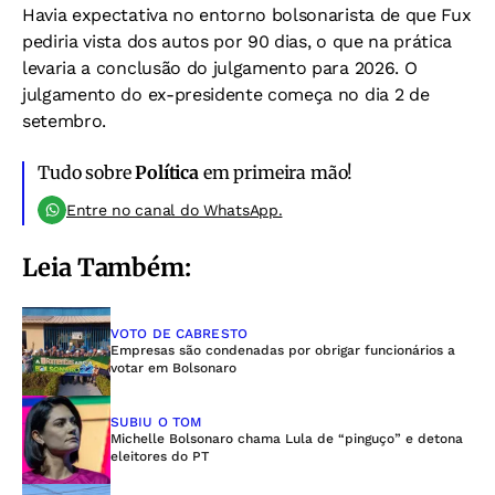
Havia expectativa no entorno bolsonarista de que Fux
pediria vista dos autos por 90 dias, o que na prática
levaria a conclusão do julgamento para 2026. O
julgamento do ex-presidente começa no dia 2 de
setembro.
Tudo sobre
Política
em primeira mão!
Entre no canal do WhatsApp.
Leia Também:
VOTO DE CABRESTO
Empresas são condenadas por obrigar funcionários a
votar em Bolsonaro
SUBIU O TOM
Michelle Bolsonaro chama Lula de “pinguço” e detona
eleitores do PT