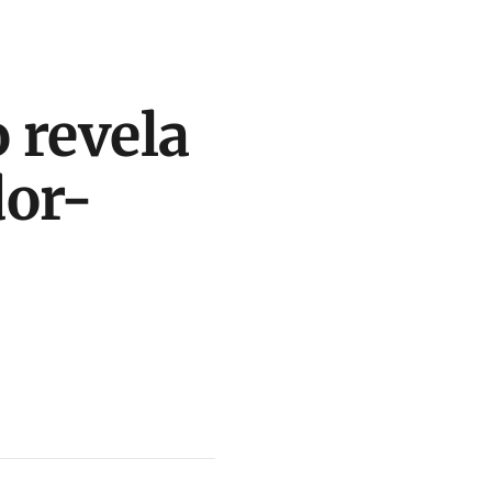
 revela
dor-