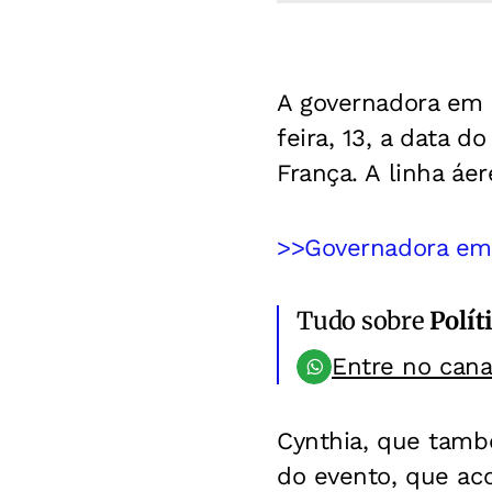
A governadora em e
feira, 13, a data d
França. A linha áer
>>Governadora em 
Tudo sobre
Polít
Entre no can
Cynthia, que també
do evento, que ac