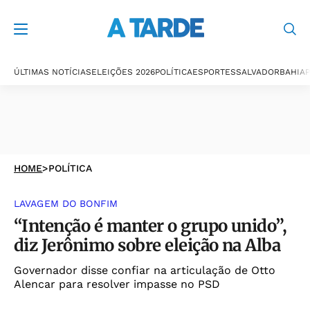
ÚLTIMAS NOTÍCIAS
ELEIÇÕES 2026
POLÍTICA
ESPORTES
SALVADOR
BAHIA
P
HOME
>
POLÍTICA
LAVAGEM DO BONFIM
“Intenção é manter o grupo unido”,
diz Jerônimo sobre eleição na Alba
Governador disse confiar na articulação de Otto
Alencar para resolver impasse no PSD