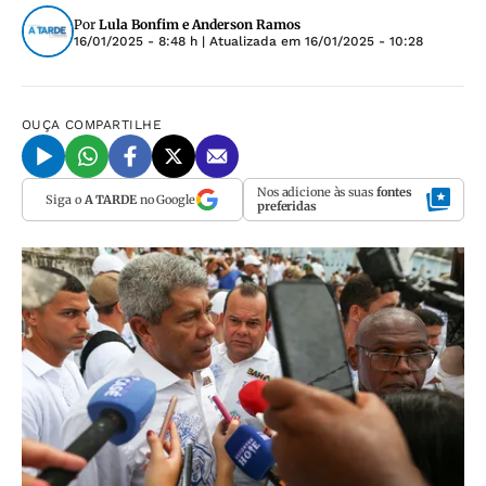
Por
Lula Bonfim e Anderson Ramos
16/01/2025 - 8:48 h
| Atualizada em
16/01/2025 - 10:28
OUÇA
COMPARTILHE
Nos adicione às suas
fontes
Siga o
A TARDE
no Google
preferidas