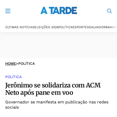
ÚLTIMAS NOTÍCIAS
ELEIÇÕES 2026
POLÍTICA
ESPORTES
SALVADOR
BAHIA
P
HOME
>
POLÍTICA
POLÍTICA
Jerônimo se solidariza com ACM
Neto após pane em voo
Governador se manifesta em publicação nas redes
sociais