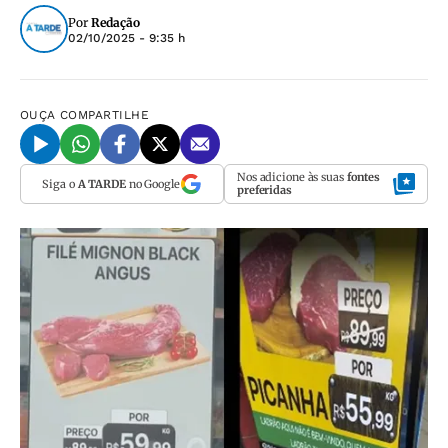
Por
Redação
02/10/2025 - 9:35 h
OUÇA
COMPARTILHE
Nos adicione às suas
fontes
Siga o
A TARDE
no Google
preferidas