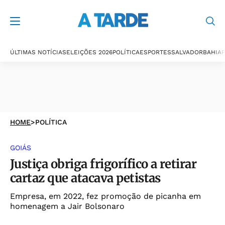
ÚLTIMAS NOTÍCIAS
ELEIÇÕES 2026
POLÍTICA
ESPORTES
SALVADOR
BAHIA
P
HOME
>
POLÍTICA
GOIÁS
Justiça obriga frigorífico a retirar
cartaz que atacava petistas
Empresa, em 2022, fez promoção de picanha em
homenagem a Jair Bolsonaro