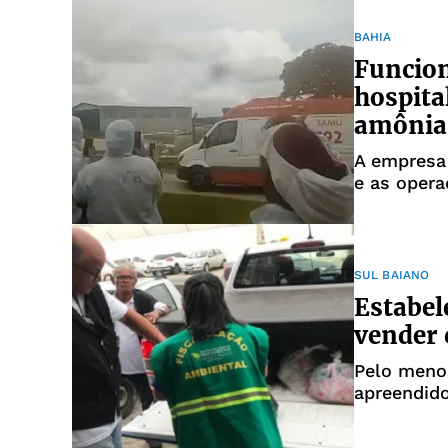
BAHIA
Funcion
hospita
amônia
A empresa 
e as oper
SUL BAIANO
Estabel
vender 
Pelo meno
apreendid