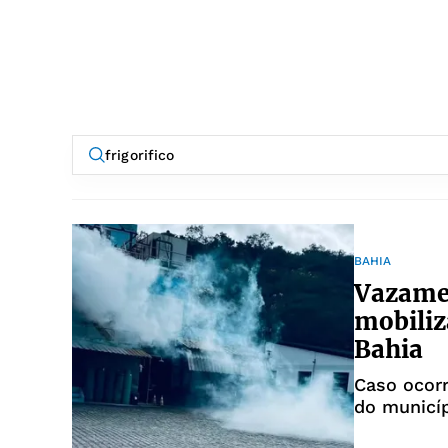
BAHIA
Vazamen
mobiliz
Bahia
Caso ocorr
do municí