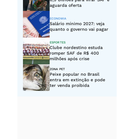
aguarda oferta
ECONOMIA
Salário mínimo 2027: veja
quanto o governo vai pagar
ESPORTES
Clube nordestino estuda
romper SAF de R$ 400
milhões após crise
ZONA PET
Peixe popular no Brasil
entra em extinção e pode
ter venda proibida