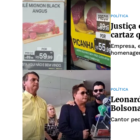
POLÍTICA
Justiça 
cartaz 
Empresa, 
homenagem
POLÍTICA
Leonard
Bolsona
Cantor ped