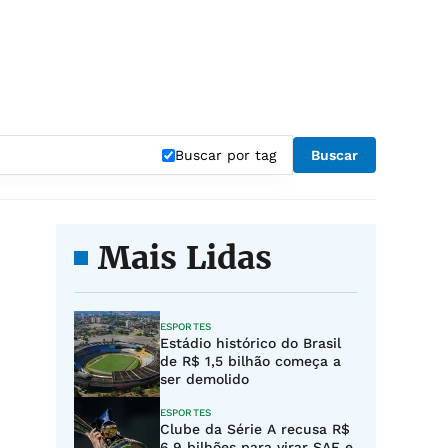
Buscar por tag
Buscar
Mais Lidas
ESPORTES
Estádio histórico do Brasil
de R$ 1,5 bilhão começa a
ser demolido
ESPORTES
Clube da Série A recusa R$
6,9 bilhões para virar SAF e