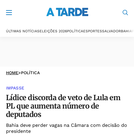
ÚLTIMAS NOTÍCIAS
ELEIÇÕES 2026
POLÍTICA
ESPORTES
SALVADOR
BAHIA
P
HOME
>
POLÍTICA
IMPASSE
Lídice discorda de veto de Lula em
PL que aumenta número de
deputados
Bahia deve perder vagas na Câmara com decisão do
presidente