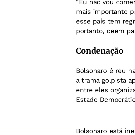
“Eu não vou coment
mais importante pa
esse país tem regr
portanto, deem pal
Condenação
Bolsonaro é réu na
a trama golpista a
entre eles organiz
Estado Democrático
Bolsonaro está ine