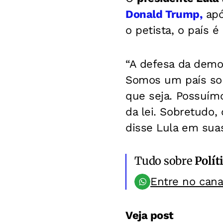
Donald Trump,
apó
o petista, o país é
“A defesa da demo
Somos um país sob
que seja. Possuím
da lei. Sobretudo,
disse Lula em suas
Tudo sobre
Polít
Entre no can
Veja post