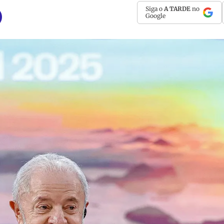
Siga o
A TARDE
no
Google