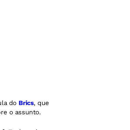
ula do
Brics
, que
re o assunto.