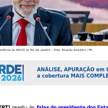
ferência do BRICS no Rio de Janeiro - Foto: Ricardo Stuckert | PR
(PT)
reagiu às
falas do presidente dos Est