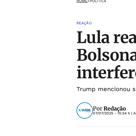
HOME
>
POLÍTICA
REAÇÃO
Lula re
Bolsona
interfe
Trump mencionou su
Por
Redação
07/07/2025 - 15:54 h
| A