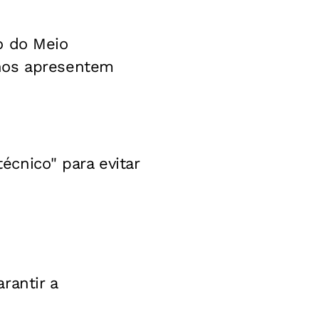
o do Meio
anos apresentem
técnico" para evitar
rantir a