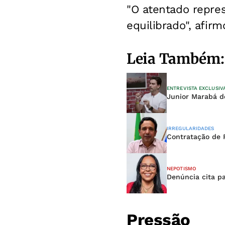
"O atentado repre
equilibrado", afi
Leia Também:
ENTREVISTA EXCLUSIV
Junior Marabá d
IRREGULARIDADES
Contratação de 
NEPOTISMO
Denúncia cita pa
Pressão