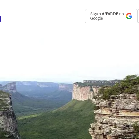
Siga o
A TARDE
no
Google