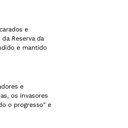
carados e
 da Reserva da
endido e mantido
adores e
as, os invasores
do o progresso" e