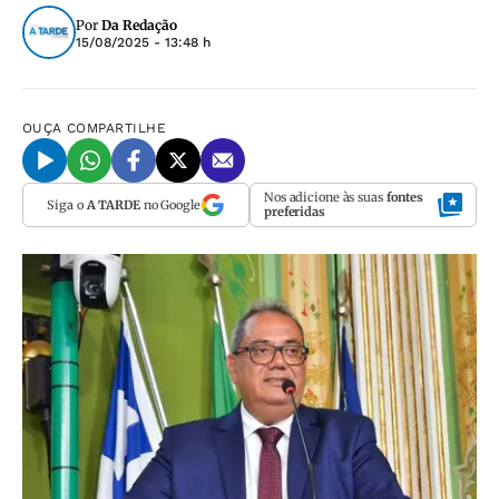
Por
Da Redação
15/08/2025 - 13:48 h
OUÇA
COMPARTILHE
Nos adicione às suas
fontes
Siga o
A TARDE
no Google
preferidas