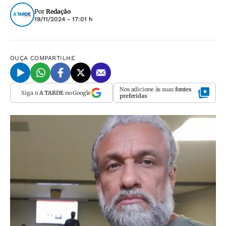
Por
Redação
19/11/2024 - 17:01 h
OUÇA
COMPARTILHE
Nos adicione às suas
fontes
Siga o
A TARDE
no Google
preferidas