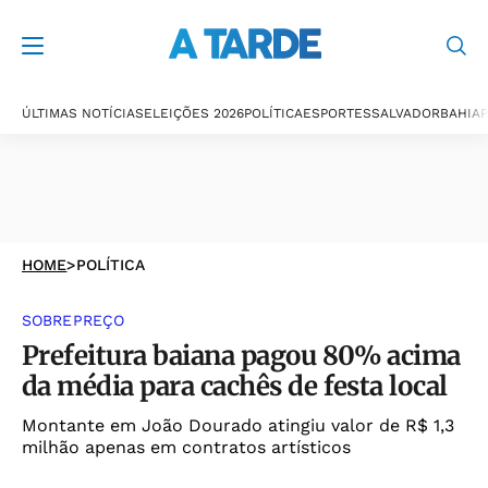
ÚLTIMAS NOTÍCIAS
ELEIÇÕES 2026
POLÍTICA
ESPORTES
SALVADOR
BAHIA
P
HOME
>
POLÍTICA
SOBREPREÇO
Prefeitura baiana pagou 80% acima
da média para cachês de festa local
Montante em João Dourado atingiu valor de R$ 1,3
milhão apenas em contratos artísticos