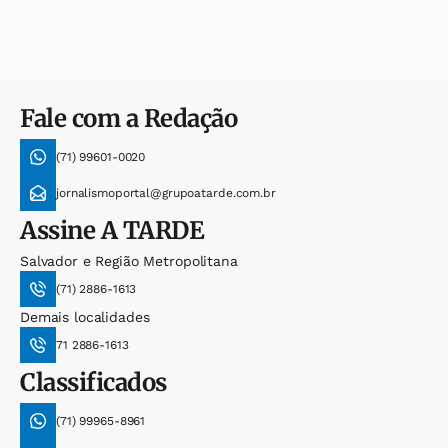
Fale com a Redação
(71) 99601-0020
jornalismoportal@grupoatarde.com.br
Assine
A TARDE
Salvador e Região Metropolitana
(71) 2886-1613
Demais localidades
71 2886-1613
Classificados
(71) 99965-8961