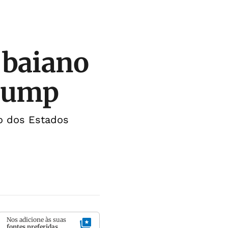
 baiano
Trump
o dos Estados
Nos adicione às suas
fontes preferidas