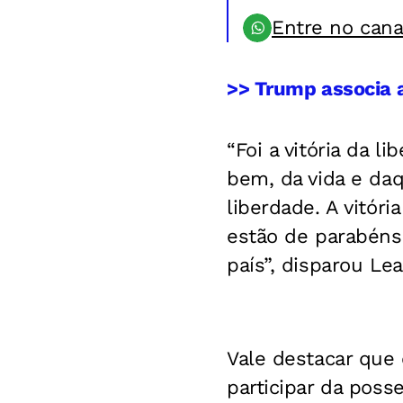
Entre no can
>> Trump associa a
“Foi a vitória da 
bem, da vida e daq
liberdade. A vitór
estão de parabéns
país”, disparou Le
Vale destacar que
participar da poss