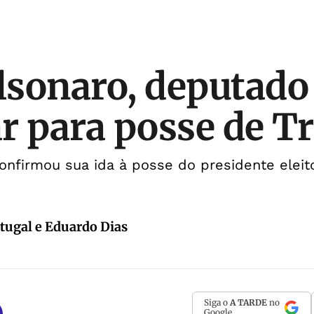
sonaro, deputado
jar para posse de 
onfirmou sua ida à posse do presidente eleit
rtugal e Eduardo Dias
Siga o
A TARDE
no
Google