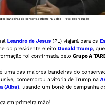
res bandeiras do conservadorismo na Bahia - Foto: Reprodução
ual
Leandro de Jesus
(PL) viajará para os
E
e do presidente eleito
Donald Trump
, que
nformação foi confirmada pelo
Grupo A TAR
é uma das maiores bandeiras do conservad
clusive, comemorou a vitória de Trump na
A
a (Alba)
, usando um boné de campanha do
ica
em primeira mão!