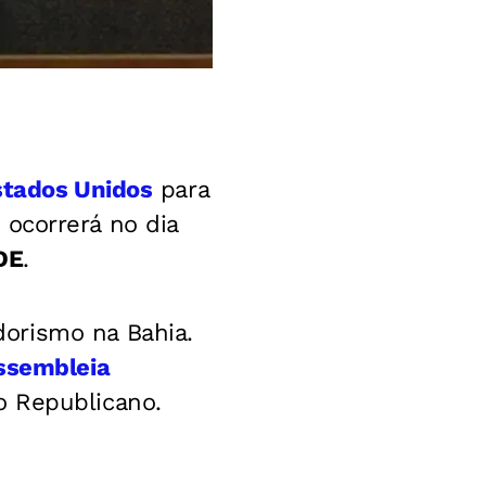
stados Unidos
para
 ocorrerá no dia
DE
.
orismo na Bahia.
ssembleia
 Republicano.