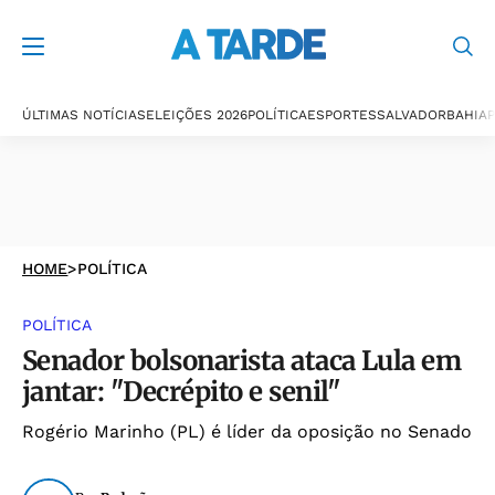
ÚLTIMAS NOTÍCIAS
ELEIÇÕES 2026
POLÍTICA
ESPORTES
SALVADOR
BAHIA
P
HOME
>
POLÍTICA
POLÍTICA
Senador bolsonarista ataca Lula em
jantar: "Decrépito e senil"
Rogério Marinho (PL) é líder da oposição no Senado