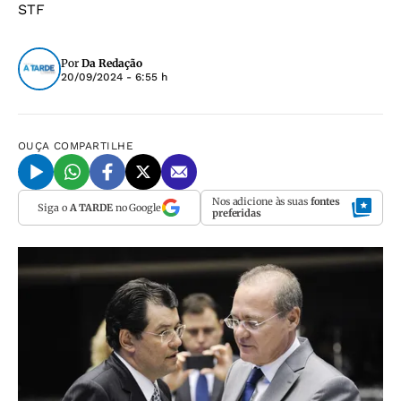
STF
Por
Da Redação
20/09/2024 - 6:55 h
OUÇA
COMPARTILHE
Nos adicione às suas
fontes
Siga o
A TARDE
no Google
preferidas