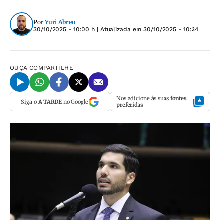
Por
Yuri Abreu
30/10/2025 - 10:00 h
| Atualizada em
30/10/2025 - 10:34
OUÇA
COMPARTILHE
Nos adicione às suas
fontes
Siga o
A TARDE
no Google
preferidas