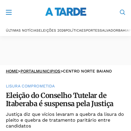
ÚLTIMAS NOTÍCIAS
ELEIÇÕES 2026
POLÍTICA
ESPORTES
SALVADOR
BAHIA
P
HOME
>
PORTALMUNICIPIOS
>
CENTRO NORTE BAIANO
LISURA COMPROMETIDA
Eleição do Conselho Tutelar de
Itaberaba é suspensa pela Justiça
Justiça diz que vícios levaram a quebra da lisura do
pleito e quebra de tratamento paritário entre
candidatos