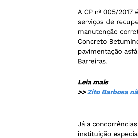
A CP nº 005/2017 é
serviços de recup
manutenção correti
Concreto Betumino
pavimentação asfá
Barreiras.
Leia mais
>>
Zito Barbosa não
Já a concorrências
instituição espec