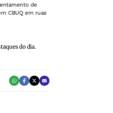
ssentamento de
a em CBUQ em ruas
staques do dia.