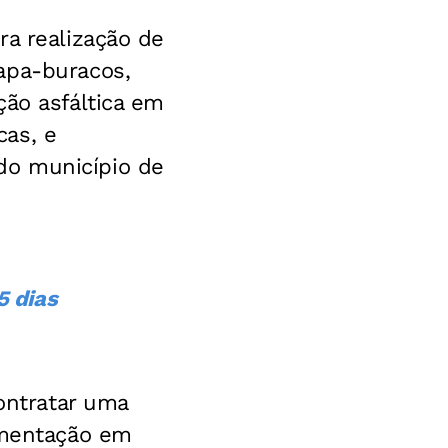
ra realização de
apa-buracos,
ção asfáltica em
cas, e
do município de
5 dias
contratar uma
vimentação em