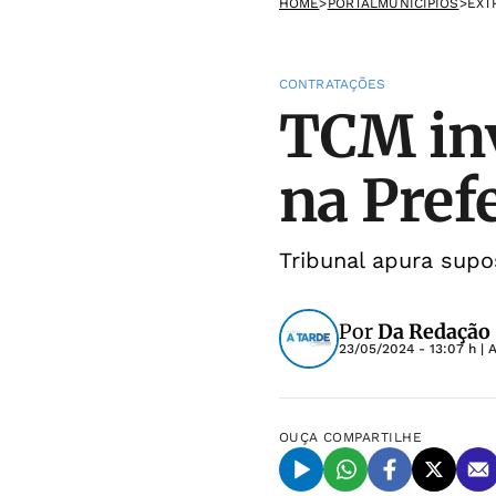
HOME
>
PORTALMUNICIPIOS
>
EXT
CONTRATAÇÕES
TCM inv
na Pref
Tribunal apura supo
Por
Da Redação
23/05/2024 - 13:07 h
| 
OUÇA
COMPARTILHE