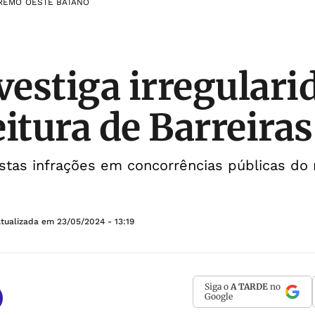
REMO OESTE BAIANO
estiga irregulari
eitura de Barreiras
stas infrações em concorrências públicas do 
Atualizada em
23/05/2024 - 13:19
Siga o
A TARDE
no
Google