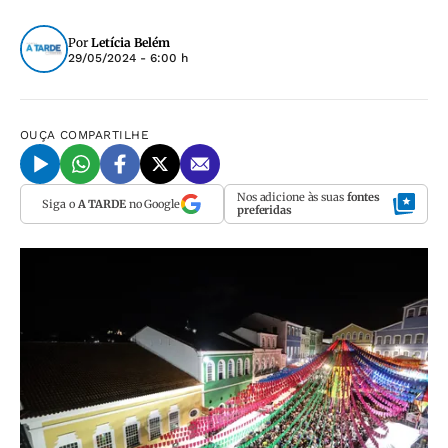
Por
Letícia Belém
29/05/2024 - 6:00 h
OUÇA
COMPARTILHE
Nos adicione às suas
fontes
Siga o
A TARDE
no Google
preferidas