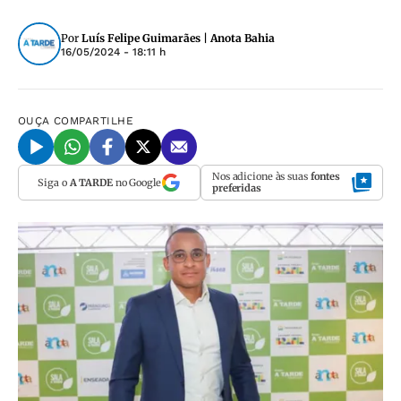
Por
Luís Felipe Guimarães | Anota Bahia
16/05/2024 - 18:11 h
OUÇA
COMPARTILHE
Nos adicione às suas
fontes
Siga o
A TARDE
no Google
preferidas