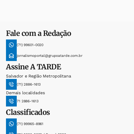
Fale com a Redação
(71) 99601-0020
jornalismoportal@grupoatarde.com.br
Assine
A TARDE
Salvador e Região Metropolitana
(71) 2886-1613
Demais localidades
71 2886-1613
Classificados
(71) 99965-8961