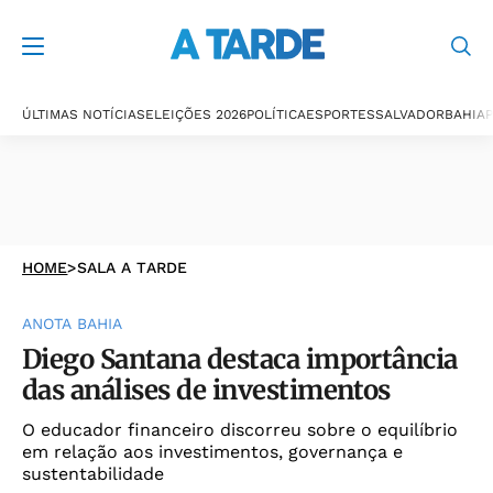
ÚLTIMAS NOTÍCIAS
ELEIÇÕES 2026
POLÍTICA
ESPORTES
SALVADOR
BAHIA
P
HOME
>
SALA A TARDE
ANOTA BAHIA
Diego Santana destaca importância
das análises de investimentos
O educador financeiro discorreu sobre o equilíbrio
em relação aos investimentos, governança e
sustentabilidade