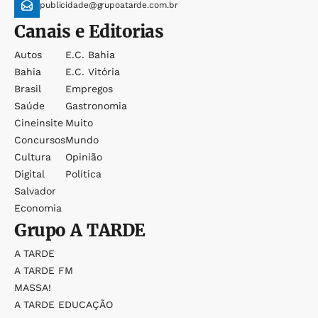
publicidade@grupoatarde.com.br
Canais e Editorias
Autos
E.c. Bahia
Bahia
E.c. Vitória
Brasil
Empregos
Saúde
Gastronomia
Cineinsite
Muito
Concursos
Mundo
Cultura
Opinião
Digital
Política
Salvador
Economia
Grupo
A TARDE
A TARDE
A TARDE FM
MASSA!
A TARDE EDUCAÇÃO