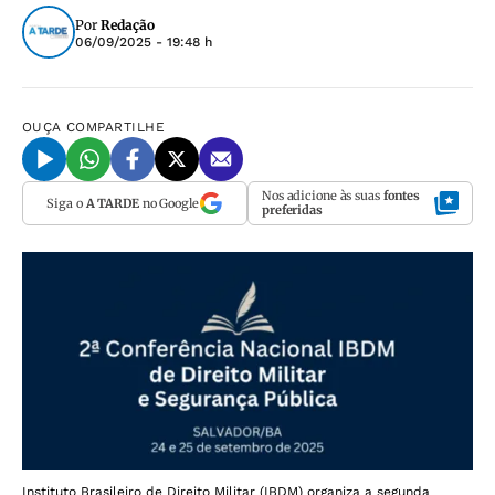
Por
Redação
06/09/2025 - 19:48 h
OUÇA
COMPARTILHE
Nos adicione às suas
fontes
Siga o
A TARDE
no Google
preferidas
Instituto Brasileiro de Direito Militar (IBDM) organiza a segunda