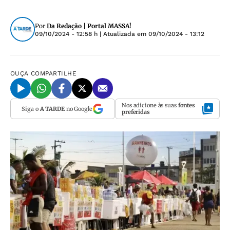
Por
Da Redação | Portal MASSA!
09/10/2024 - 12:58 h
| Atualizada em
09/10/2024 - 13:12
OUÇA
COMPARTILHE
Nos adicione às suas
fontes
Siga o
A TARDE
no Google
preferidas