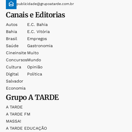
publicidade@grupoatarde.com.br
Canais e Editorias
Autos
E.c. Bahia
Bahia
E.c. Vitória
Brasil
Empregos
Saúde
Gastronomia
Cineinsite
Muito
Concursos
Mundo
Cultura
Opinião
Digital
Política
Salvador
Economia
Grupo
A TARDE
A TARDE
A TARDE FM
MASSA!
A TARDE EDUCAÇÃO