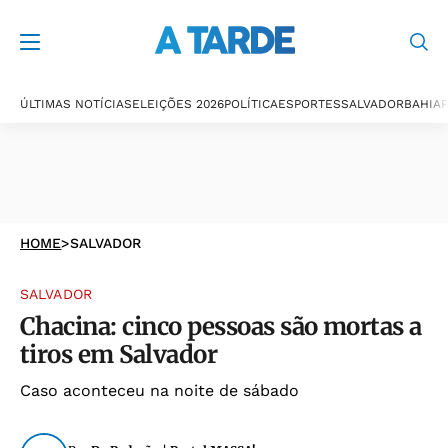
ÚLTIMAS NOTÍCIAS
ELEIÇÕES 2026
POLÍTICA
ESPORTES
SALVADOR
BAHIA
P
HOME
>
SALVADOR
SALVADOR
Chacina: cinco pessoas são mortas a
tiros em Salvador
Caso aconteceu na noite de sábado