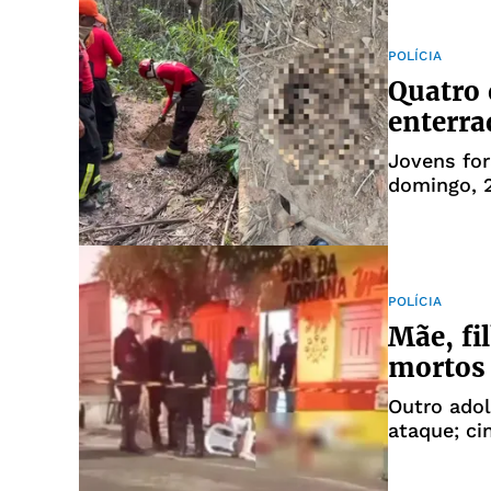
POLÍCIA
Quatro 
enterra
Jovens for
domingo, 
POLÍCIA
Mãe, fi
mortos 
Outro adol
ataque; ci