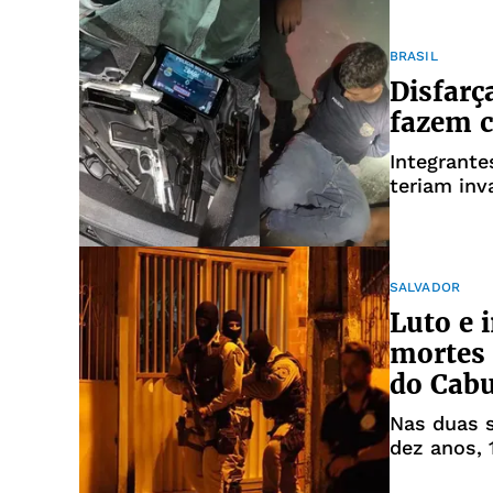
BRASIL
Disfarç
fazem c
Integrant
teriam inv
SALVADOR
Luto e 
mortes
do Cabu
Nas duas s
dez anos, 