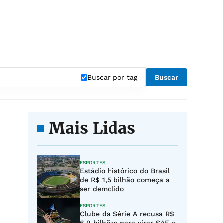
Buscar por tag
Buscar
Mais Lidas
ESPORTES
Estádio histórico do Brasil
de R$ 1,5 bilhão começa a
ser demolido
ESPORTES
Clube da Série A recusa R$
6,9 bilhões para virar SAF e