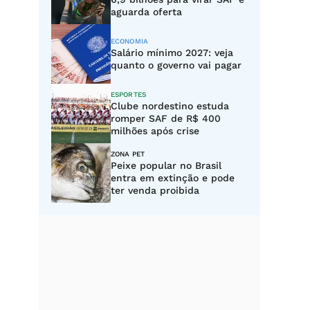
aguarda oferta
ECONOMIA
Salário mínimo 2027: veja
quanto o governo vai pagar
ESPORTES
Clube nordestino estuda
romper SAF de R$ 400
milhões após crise
ZONA PET
Peixe popular no Brasil
entra em extinção e pode
ter venda proibida