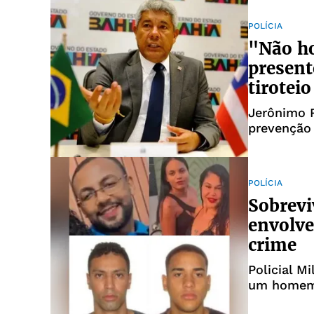
POLÍCIA
"Não ho
present
tiroteio
Jerônimo R
prevenção 
POLÍCIA
Sobrevi
envolve
crime
Policial M
um homem 