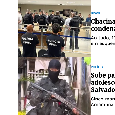
BRASIL
Chacina
condena
Ao todo, 
em esquem
POLÍCIA
Sobe pa
adolesc
Salvado
Cinco mor
Amaralina