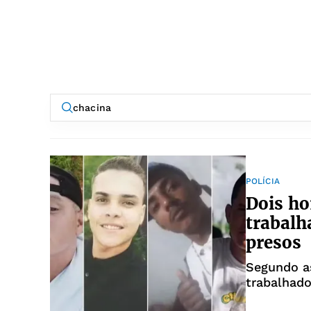
POLÍCIA
Dois ho
trabalh
presos
Segundo as
trabalhado
facção cri