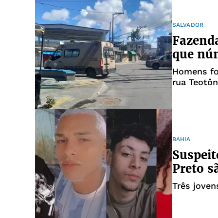
SALVADOR
Fazenda
que núm
Homens fo
rua Teotôn
BAHIA
Suspeit
Preto s
Três jove