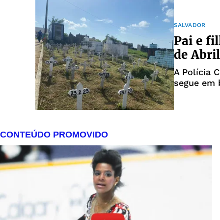
SALVADOR
Pai e f
de Abri
A Polícia 
segue em 