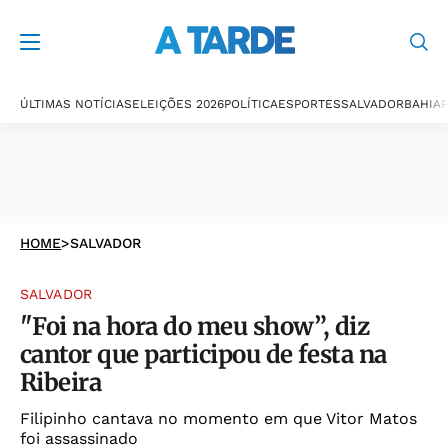
ÚLTIMAS NOTÍCIAS
ELEIÇÕES 2026
POLÍTICA
ESPORTES
SALVADOR
BAHIA
P
HOME
>
SALVADOR
SALVADOR
"Foi na hora do meu show”, diz
cantor que participou de festa na
Ribeira
Filipinho cantava no momento em que Vitor Matos
foi assassinado