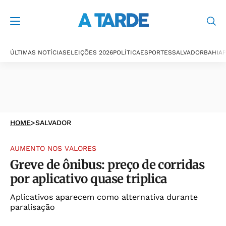
ÚLTIMAS NOTÍCIAS
ELEIÇÕES 2026
POLÍTICA
ESPORTES
SALVADOR
BAHIA
P
HOME
>
SALVADOR
AUMENTO NOS VALORES
Greve de ônibus: preço de corridas
por aplicativo quase triplica
Aplicativos aparecem como alternativa durante
paralisação