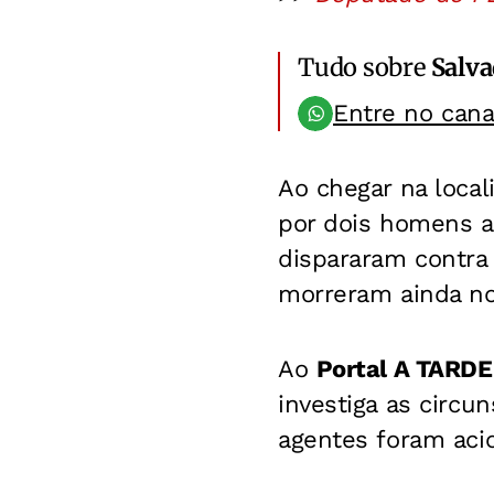
Tudo sobre
Salv
Entre no can
Ao chegar na local
por dois homens a
dispararam contra 
morreram ainda no
Ao
Portal A TARDE
investiga as circu
agentes foram acio