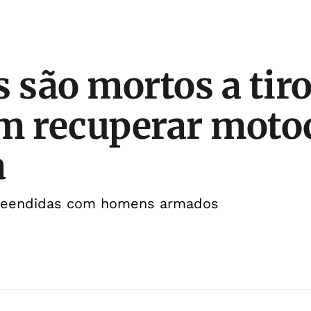
são mortos a tiro
m recuperar motoc
a
preendidas com homens armados