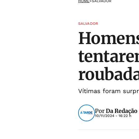
HOME
>
SALVADOR
SALVADOR
Homens 
tentare
roubad
Vítimas foram sur
Por
Da Redação
10/11/2024 - 16:22 h