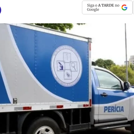
Siga o
A TARDE
no
Google