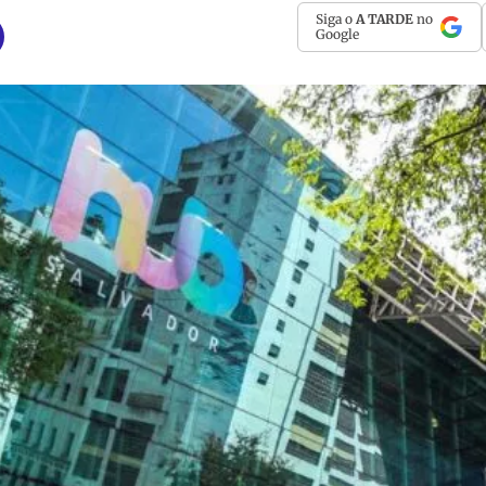
Siga o
A TARDE
no
Google