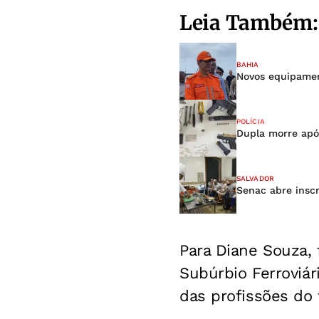
Leia Também:
BAHIA
Novos equipamen
POLÍCIA
Dupla morre apó
SALVADOR
Senac abre inscr
Para Diane Souza,
Subúrbio Ferroviár
das profissões do 