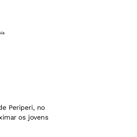
hia
e Periperi, no
ximar os jovens