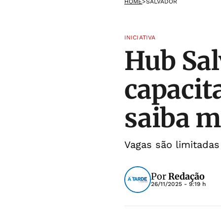
HOME
>
SALVADOR
INICIATIVA
Hub Sa
capacit
saiba m
Vagas são limitadas
Por
Redação
26/11/2025 - 9:19 h