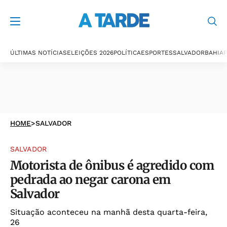
ÚLTIMAS NOTÍCIAS
ELEIÇÕES 2026
POLÍTICA
ESPORTES
SALVADOR
BAHIA
P
HOME
>
SALVADOR
SALVADOR
Motorista de ônibus é agredido com
pedrada ao negar carona em
Salvador
Situação aconteceu na manhã desta quarta-feira,
26