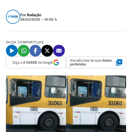
Por
Redação
26/02/2025 - 10:50 h
OUÇA
COMPARTILHE
Nos adicione às suas
fontes
Siga o
A TARDE
no Google
preferidas