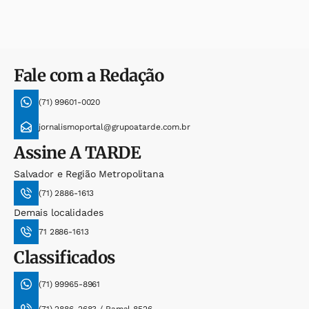
Fale com a Redação
(71) 99601-0020
jornalismoportal@grupoatarde.com.br
Assine
A TARDE
Salvador e Região Metropolitana
(71) 2886-1613
Demais localidades
71 2886-1613
Classificados
(71) 99965-8961