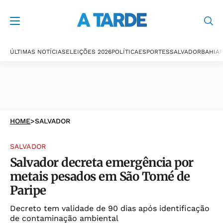
ÚLTIMAS NOTÍCIAS
ELEIÇÕES 2026
POLÍTICA
ESPORTES
SALVADOR
BAHIA
P
HOME
>
SALVADOR
SALVADOR
Salvador decreta emergência por
metais pesados em São Tomé de
Paripe
Decreto tem validade de 90 dias após identificação
de contaminação ambiental