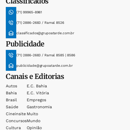
Classificados
(71) 99965-8961
(71) 2886-2683 / Ramal 8526
classificados@grupoatarde.com.br
Publicidade
(71) 2886-2683 / Ramal 8585 | 8586
publicidade@grupoatarde.com.br
Canais e Editorias
Autos
E.c. Bahia
Bahia
E.c. Vitória
Brasil
Empregos
Saúde
Gastronomia
Cineinsite
Muito
Concursos
Mundo
Cultura
Opinião