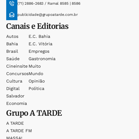
(71) 2886-2683 / Ramal 8585 | 8586
publicidade@grupoatarde.com.br
Canais e Editorias
Autos
E.c. Bahia
Bahia
E.c. Vitória
Brasil
Empregos
Saúde
Gastronomia
Cineinsite
Muito
Concursos
Mundo
Cultura
Opinião
Digital
Política
Salvador
Economia
Grupo
A TARDE
A TARDE
A TARDE FM
MASSA!