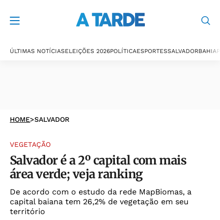
ÚLTIMAS NOTÍCIAS
ELEIÇÕES 2026
POLÍTICA
ESPORTES
SALVADOR
BAHIA
P
HOME
>
SALVADOR
VEGETAÇÃO
Salvador é a 2º capital com mais
área verde; veja ranking
De acordo com o estudo da rede MapBiomas, a
capital baiana tem 26,2% de vegetação em seu
território