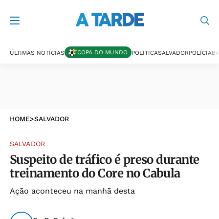
COPA DO MUNDO
ÚLTIMAS NOTÍCIAS
POLÍTICA
SALVADOR
POLÍCIA
BA
HOME
>
SALVADOR
SALVADOR
Suspeito de tráfico é preso durante
treinamento do Core no Cabula
Ação aconteceu na manhã desta