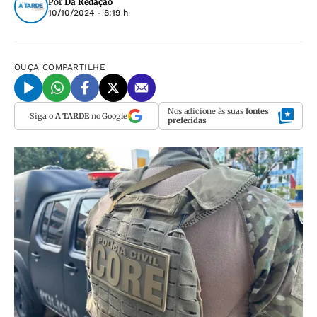
Por
Da Redação
10/10/2024 - 8:19 h
OUÇA
COMPARTILHE
Nos adicione às suas
fontes
Siga o
A TARDE
no Google
preferidas