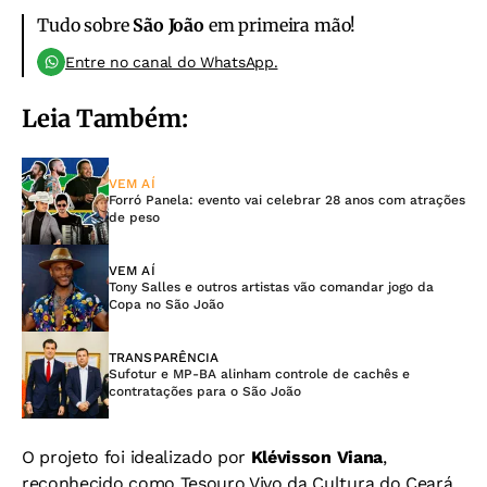
Tudo sobre
São João
em primeira mão!
Entre no canal do WhatsApp.
Leia Também:
VEM AÍ
Forró Panela: evento vai celebrar 28 anos com atrações
de peso
VEM AÍ
Tony Salles e outros artistas vão comandar jogo da
Copa no São João
TRANSPARÊNCIA
Sufotur e MP-BA alinham controle de cachês e
contratações para o São João
O projeto foi idealizado por
Klévisson Viana
,
reconhecido como Tesouro Vivo da Cultura do Ceará,