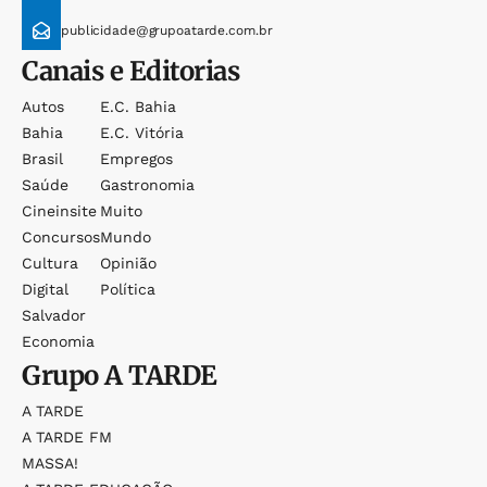
publicidade@grupoatarde.com.br
Canais e Editorias
Autos
E.c. Bahia
Bahia
E.c. Vitória
Brasil
Empregos
Saúde
Gastronomia
Cineinsite
Muito
Concursos
Mundo
Cultura
Opinião
Digital
Política
Salvador
Economia
Grupo
A TARDE
A TARDE
A TARDE FM
MASSA!