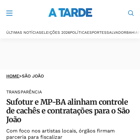
ÚLTIMAS NOTÍCIAS
ELEIÇÕES 2026
POLÍTICA
ESPORTES
SALVADOR
BAHIA
P
HOME
>
SÃO JOÃO
TRANSPARÊNCIA
Sufotur e MP-BA alinham controle
de cachês e contratações para o São
João
Com foco nos artistas locais, órgãos firmam
parceria para fiscalizar