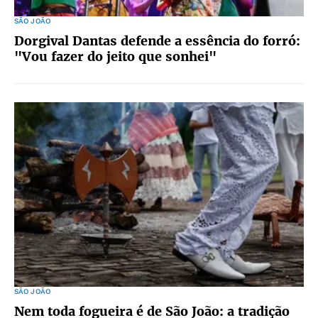
SÃO JOÃO
Dorgival Dantas defende a essência do forró:
"Vou fazer do jeito que sonhei"
SÃO JOÃO
Nem toda fogueira é de São João: a tradição