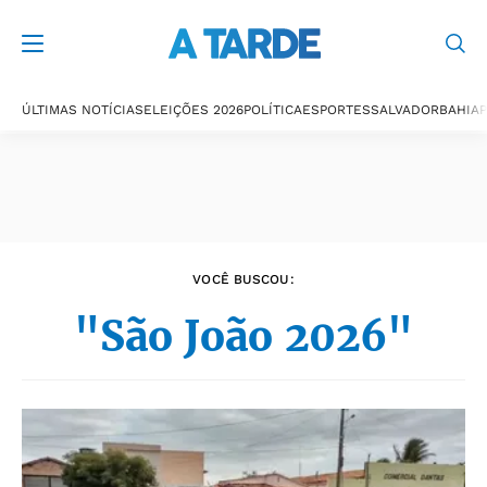
Últimas notícias
ÚLTIMAS NOTÍCIAS
ELEIÇÕES 2026
POLÍTICA
ESPORTES
SALVADOR
BAHIA
P
VOCÊ BUSCOU:
"São João 2026"