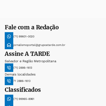
Fale com a Redação
(71) 99601-0020
jornalismoportal@grupoatarde.com.br
Assine
A TARDE
Salvador e Região Metropolitana
(71) 2886-1613
Demais localidades
71 2886-1613
Classificados
(71) 99965-8961