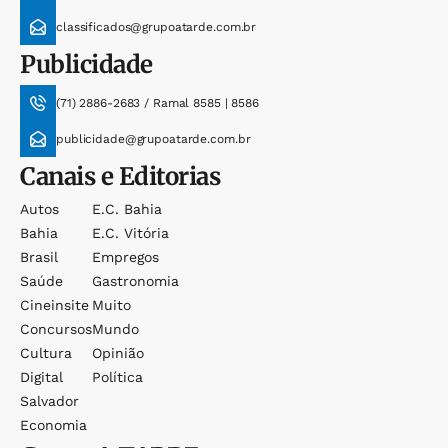
classificados@grupoatarde.com.br
Publicidade
(71) 2886-2683 / Ramal 8585 | 8586
publicidade@grupoatarde.com.br
Canais e Editorias
Autos
E.c. Bahia
Bahia
E.c. Vitória
Brasil
Empregos
Saúde
Gastronomia
Cineinsite
Muito
Concursos
Mundo
Cultura
Opinião
Digital
Política
Salvador
Economia