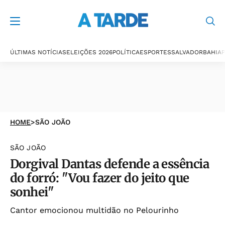
ÚLTIMAS NOTÍCIAS
ELEIÇÕES 2026
POLÍTICA
ESPORTES
SALVADOR
BAHIA
P
HOME
>
SÃO JOÃO
SÃO JOÃO
Dorgival Dantas defende a essência
do forró: "Vou fazer do jeito que
sonhei"
Cantor emocionou multidão no Pelourinho