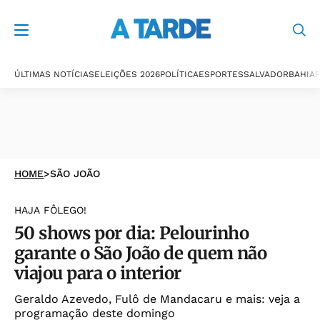
ÚLTIMAS NOTÍCIAS
ELEIÇÕES 2026
POLÍTICA
ESPORTES
SALVADOR
BAHIA
P
HOME
>
SÃO JOÃO
HAJA FÔLEGO!
50 shows por dia: Pelourinho
garante o São João de quem não
viajou para o interior
Geraldo Azevedo, Fulô de Mandacaru e mais: veja a
programação deste domingo