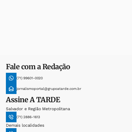
Fale com a Redação
(71) 99601-0020
jornalismoportal@grupoatarde.com.br
Assine
A TARDE
Salvador e Região Metropolitana
(71) 2886-1613
Demais localidades