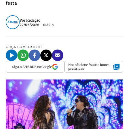
festa
Por
Redação
22/06/2026 - 9:32 h
OUÇA
COMPARTILHE
Nos adicione às suas
fontes
Siga o
A TARDE
no Google
preferidas