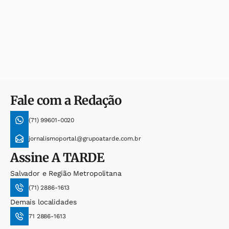
Fale com a Redação
(71) 99601-0020
jornalismoportal@grupoatarde.com.br
Assine
A TARDE
Salvador e Região Metropolitana
(71) 2886-1613
Demais localidades
71 2886-1613