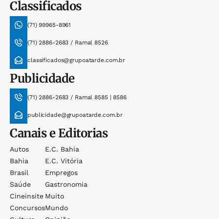
Classificados
(71) 99965-8961
(71) 2886-2683 / Ramal 8526
classificados@grupoatarde.com.br
Publicidade
(71) 2886-2683 / Ramal 8585 | 8586
publicidade@grupoatarde.com.br
Canais e Editorias
Autos
E.c. Bahia
Bahia
E.c. Vitória
Brasil
Empregos
Saúde
Gastronomia
Cineinsite
Muito
Concursos
Mundo