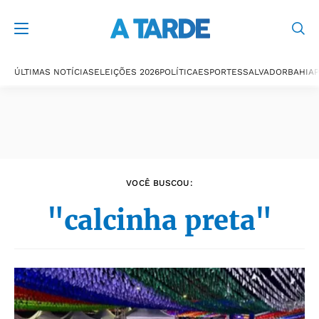
Últimas notícias
ÚLTIMAS NOTÍCIAS
ELEIÇÕES 2026
POLÍTICA
ESPORTES
SALVADOR
BAHIA
P
VOCÊ BUSCOU:
"calcinha preta"