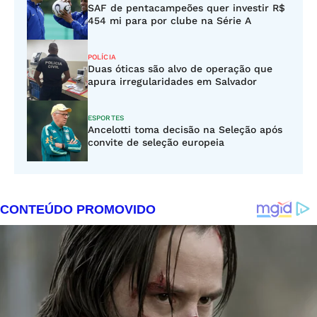
SAF de pentacampeões quer investir R$
454 mi para por clube na Série A
POLÍCIA
Duas óticas são alvo de operação que
apura irregularidades em Salvador
ESPORTES
Ancelotti toma decisão na Seleção após
convite de seleção europeia