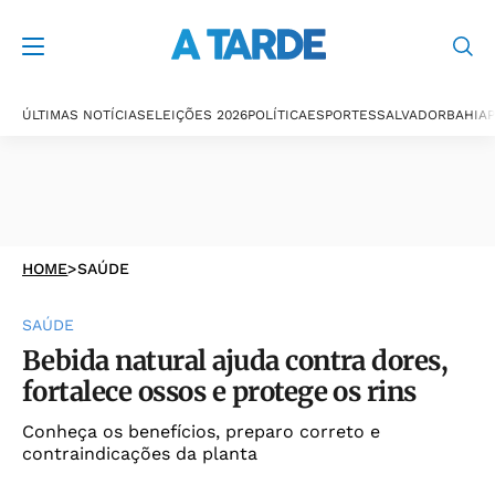
ÚLTIMAS NOTÍCIAS
ELEIÇÕES 2026
POLÍTICA
ESPORTES
SALVADOR
BAHIA
P
HOME
>
SAÚDE
SAÚDE
Bebida natural ajuda contra dores,
fortalece ossos e protege os rins
Conheça os benefícios, preparo correto e
contraindicações da planta