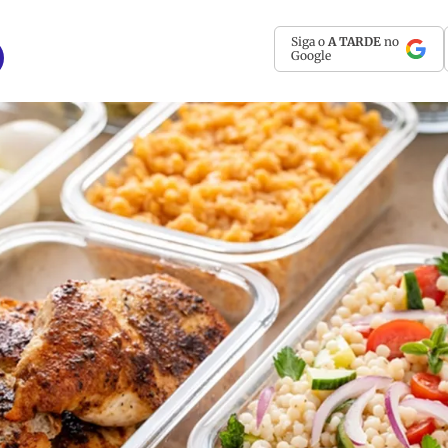
Siga o
A TARDE
no
Google