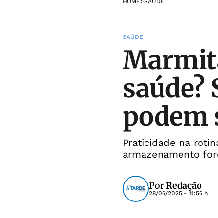
HOME
>
SAÚDE
SAÚDE
Marmita
saúde? 
podem 
Praticidade na roti
armazenamento for
Por
Redação
28/06/2025 - 11:56 h