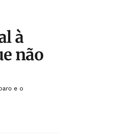
l à
ue não
paro e o