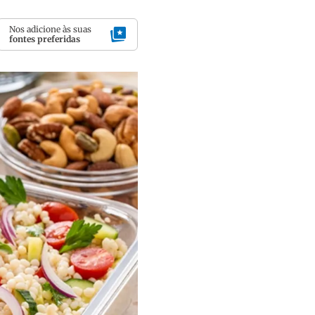
Nos adicione às suas
fontes preferidas