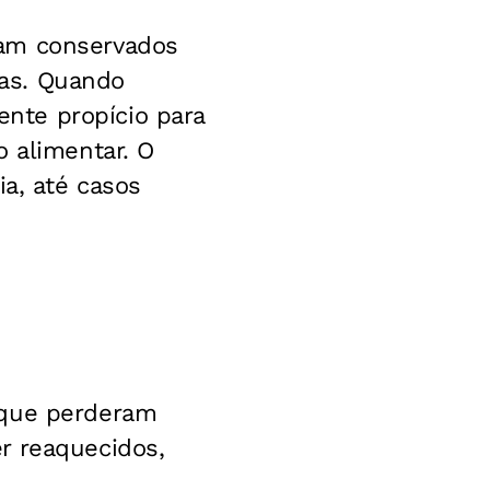
ram conservados
as. Quando
nte propício para
o alimentar. O
ia, até casos
 que perderam
r reaquecidos,