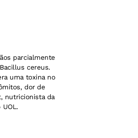
rãos parcialmente
Bacillus cereus.
era uma toxina no
ômitos, dor de
, nutricionista da
o UOL.