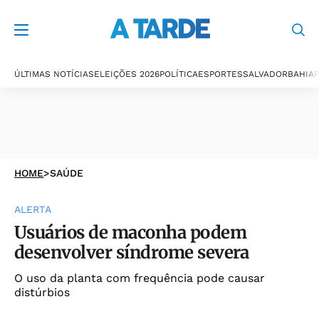
ÚLTIMAS NOTÍCIAS
ELEIÇÕES 2026
POLÍTICA
ESPORTES
SALVADOR
BAHIA
P
HOME
>
SAÚDE
ALERTA
Usuários de maconha podem
desenvolver síndrome severa
O uso da planta com frequência pode causar
distúrbios