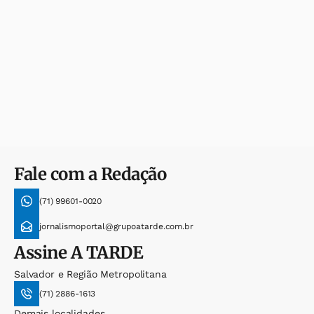
Fale com a Redação
(71) 99601-0020
jornalismoportal@grupoatarde.com.br
Assine
A TARDE
Salvador e Região Metropolitana
(71) 2886-1613
Demais localidades