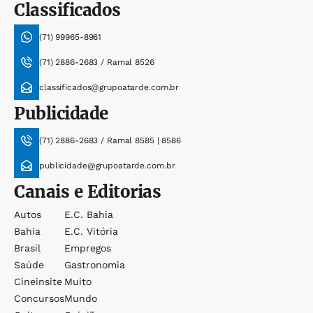
Classificados
(71) 99965-8961
(71) 2886-2683 / Ramal 8526
classificados@grupoatarde.com.br
Publicidade
(71) 2886-2683 / Ramal 8585 | 8586
publicidade@grupoatarde.com.br
Canais e Editorias
Autos
E.c. Bahia
Bahia
E.c. Vitória
Brasil
Empregos
Saúde
Gastronomia
Cineinsite
Muito
Concursos
Mundo