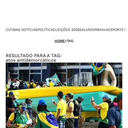
ÚLTIMAS NOTÍCIAS
POLÍTICA
ELEIÇÕES 2026
SALVADOR
BAHIA
ESPORTES
P
HOME
>
TAG
RESULTADO PARA A TAG:
atos antidemorcáticos