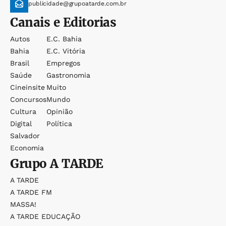
publicidade@grupoatarde.com.br
Canais e Editorias
Autos
E.c. Bahia
Bahia
E.c. Vitória
Brasil
Empregos
Saúde
Gastronomia
Cineinsite
Muito
Concursos
Mundo
Cultura
Opinião
Digital
Política
Salvador
Economia
Grupo
A TARDE
A TARDE
A TARDE FM
MASSA!
A TARDE EDUCAÇÃO