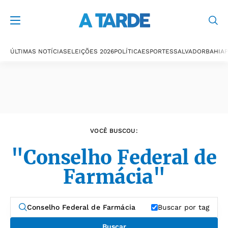
Últimas notícias
ÚLTIMAS NOTÍCIAS
ELEIÇÕES 2026
POLÍTICA
ESPORTES
SALVADOR
BAHIA
P
VOCÊ BUSCOU:
"Conselho Federal de
Farmácia"
Buscar por tag
Buscar