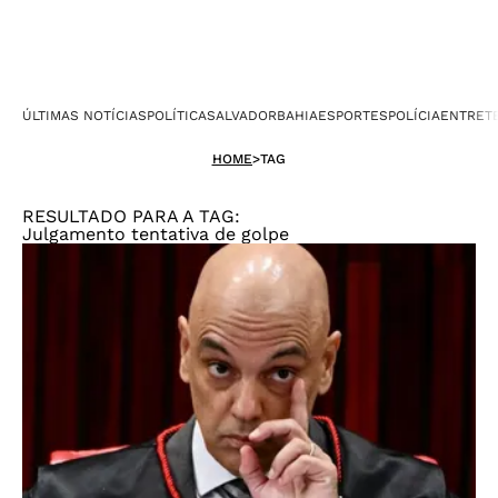
ÚLTIMAS NOTÍCIAS
POLÍTICA
SALVADOR
BAHIA
ESPORTES
POLÍCIA
ENTRET
HOME
>
TAG
RESULTADO PARA A TAG:
Julgamento tentativa de golpe