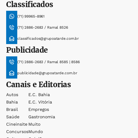
Classificados
(71) 99965-8961
(71) 2886-2683 / Ramal 8526
classificados@grupoatarde.com.br
Publicidade
(71) 2886-2683 / Ramal 8585 | 8586
publicidade@grupoatarde.com.br
Canais e Editorias
Autos
E.c. Bahia
Bahia
E.c. Vitória
Brasil
Empregos
Saúde
Gastronomia
Cineinsite
Muito
Concursos
Mundo