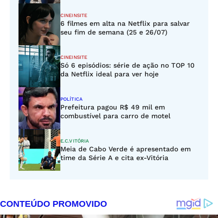
CINEINSITE
6 filmes em alta na Netflix para salvar
seu fim de semana (25 e 26/07)
CINEINSITE
Só 6 episódios: série de ação no TOP 10
da Netflix ideal para ver hoje
POLÍTICA
Prefeitura pagou R$ 49 mil em
combustível para carro de motel
E.C.VITÓRIA
Meia de Cabo Verde é apresentado em
time da Série A e cita ex-Vitória