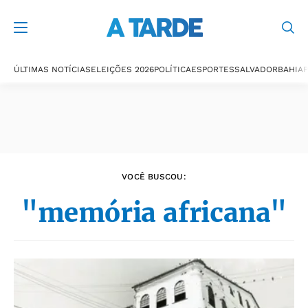
Últimas notícias
ÚLTIMAS NOTÍCIAS
ELEIÇÕES 2026
POLÍTICA
ESPORTES
SALVADOR
BAHIA
P
VOCÊ BUSCOU:
"memória africana"